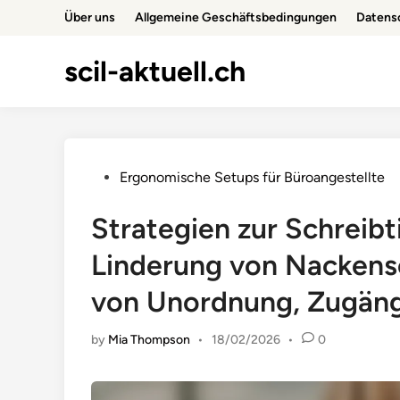
Skip
Über uns
Allgemeine Geschäftsbedingungen
Datensc
to
content
scil-aktuell.ch
Posted
Ergonomische Setups für Büroangestellte
in
Strategien zur Schreibt
Linderung von Nackens
von Unordnung, Zugängli
by
Mia Thompson
•
18/02/2026
•
0