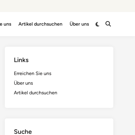
Switch
ie uns
Artikel durchsuchen
Über uns
Open
to
Search
dark
mode
Links
Erreichen Sie uns
Über uns
Artikel durchsuchen
Suche